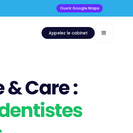
Ouvrir Google Maps
Appelez le cabinet
 & Care :
dentistes
s