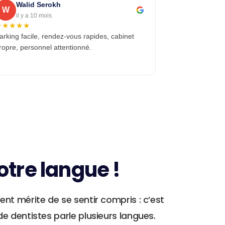
Walid Serokh
W
il y a 10 mois
★★★★★
arking facile, rendez-vous rapides, cabinet
ropre, personnel attentionné.
otre langue !
nt mérite de se sentir compris : c’est
e dentistes parle plusieurs langues.