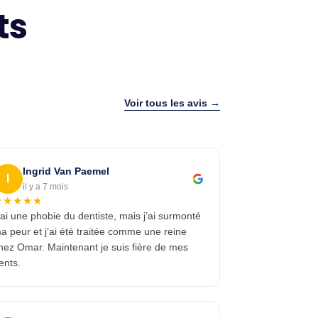
ts
Voir tous les avis →
Ingrid Van Paemel
I
il y a 7 mois
★★★★★
’ai une phobie du dentiste, mais j’ai surmonté
a peur et j’ai été traitée comme une reine
hez Omar. Maintenant je suis fière de mes
ents.