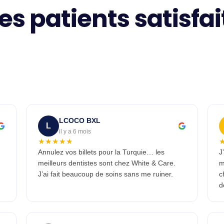
es patients satisfai
LCOCO BXL
L
il y a 6 mois
★★★★★
Annulez vos billets pour la Turquie… les
J
meilleurs dentistes sont chez White & Care.
m
J’ai fait beaucoup de soins sans me ruiner.
c
d